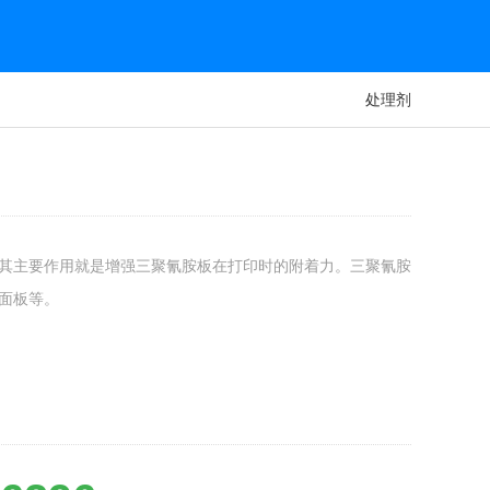
处理剂
其主要作用就是增强三聚氰胺板在打印时的附着力。三聚氰胺
面板等。