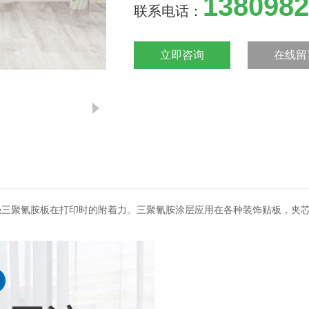
1380982
联系电话：
立即咨询
在线留
强三聚氰胺板在打印时的附着力。三聚氰胺涂层应用在各种装饰贴板，夹