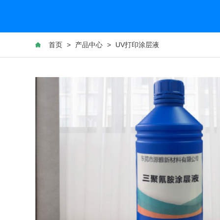
首页
>
产品中心
>
UV打印涂层液